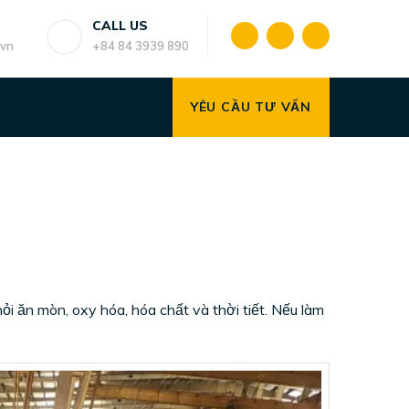
CALL US
.vn
+84 84 3939 890
YÊU CẦU TƯ VẤN
i ăn mòn, oxy hóa, hóa chất và thời tiết. Nếu làm