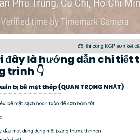
đội thi công KGP sơn kết cấ
 đây là hướng dẫn chi tiết 
 trình 👇
Chuẩn bị bề mặt thép (QUAN TRỌNG NHẤT)
êu: bề mặt sạch hoàn toàn để sơn bám tốt
:
 dầu mỡ: dùng dung môi (xăng thơm, thinner)
i bỏ rỉ sét: