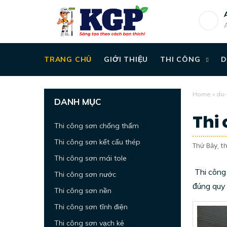
TRANG CHỦ
GIỚI THIỆU
THI CÔNG
D
Home
»
du-
DANH MỤC
Thi 
Thi công sơn chống thấm
(1)
Thi công sơn kết cấu thép
(1)
Thứ Bảy, t
Thi công sơn mái tole
(1)
Thi công 
Thi công sơn nước
(1)
đúng quy 
Thi công sơn nền
(1)
Thi công sơn tĩnh điện
(1)
Thi công sơn vạch kẻ
(1)