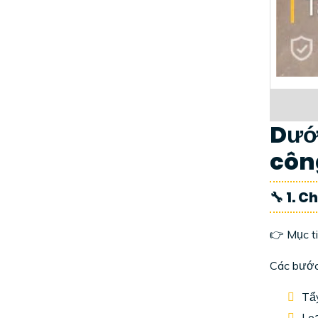
Dưới
công
🔧 1. 
👉 Mục ti
Các bước
Tẩy
Loạ