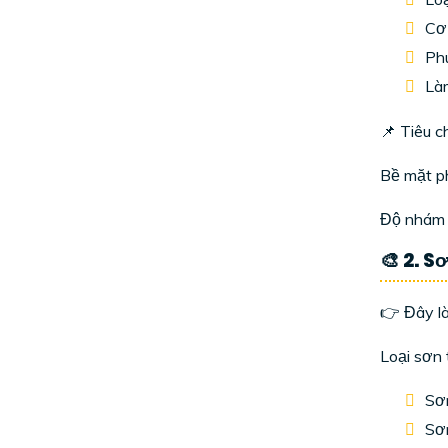
Cơ 
Phu
Làm
📌 Tiêu c
Bề mặt ph
Độ nhám 
🎨 2. S
👉 Đây l
Loại sơn
Sơn
Sơn