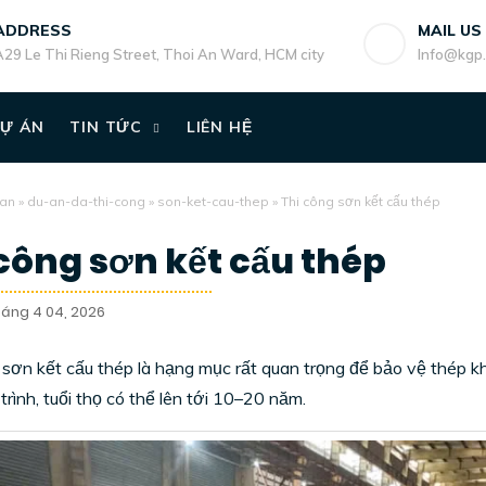
ADDRESS
MAIL US
A29 Le Thi Rieng Street, Thoi An Ward, HCM city
Info@kgp
Ự ÁN
TIN TỨC
LIÊN HỆ
an
»
du-an-da-thi-cong
»
son-ket-cau-thep
»
Thi công sơn kết cấu thép
công sơn kết cấu thép
háng 4 04, 2026
sơn kết cấu thép là hạng mục rất quan trọng để bảo vệ thép khỏ
trình, tuổi thọ có thể lên tới 10–20 năm.