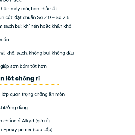
học: máy mài, bàn chải sắt
n cát: đạt chuẩn Sa 2.0 – Sa 2.5
 sạch bụi: khí nén hoặc khăn khô
huẩn:
ải khô, sạch, không bụi, không dầu
giúp sơn bám tốt hơn
ơn lót chống rỉ
à lớp quan trọng chống ăn mòn
 thường dùng:
 chống rỉ Alkyd (giá rẻ)
 Epoxy primer (cao cấp)